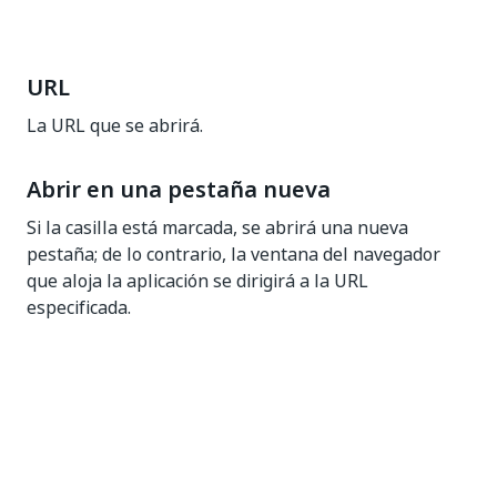
URL
La URL que se abrirá.
Abrir en una pestaña nueva
Si la casilla está marcada, se abrirá una nueva
pestaña; de lo contrario, la ventana del navegador
que aloja la aplicación se dirigirá a la URL
especificada.
Sí
No
thumb_up
thumb_down