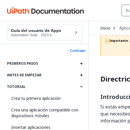
Open
Inicio
Aplic
Dropd
Guía del usuario de Apps
to
Automation Suite
·
2023.4
choos
Importante :
produc
- Contraer
PRIMEROS PASOS
ANTES DE EMPEZAR
Directri
TUTORIAL
Introducc
Crea tu primera aplicación
Si estás empe
Crea una aplicación compatible con
que necesites
dispositivos móviles
información p
Insertar aplicaciones