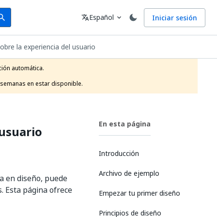
arch
Idioma
Español
Iniciar sesión
arch
translate
expand_more
obre la experiencia del usuario
ión automática.

 semanas en estar disponible.
En esta página
 usuario
Introducción
Archivo de ejemplo
ia en diseño, puede
. Esta página ofrece
Empezar tu primer diseño
Principios de diseño