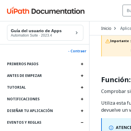
Open
Inicio
Aplic
Dropd
Guía del usuario de Apps
to
Automation Suite
·
2023.4
choos
Importante :
produc
- Contraer
PRIMEROS PASOS
ANTES DE EMPEZAR
Función:
TUTORIAL
Comprobar si 
NOTIFICACIONES
Utiliza esta 
devuelve un v
DISEÑAR TU APLICACIÓN
EVENTOS Y REGLAS
ATENC