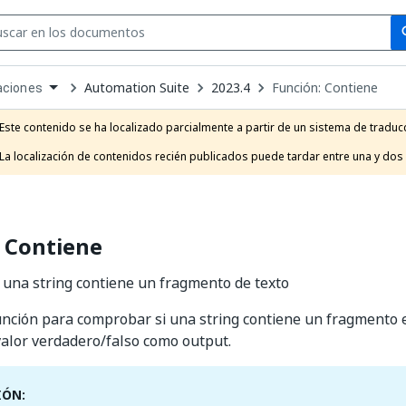
Se
se
Automation Suite
2023.4
Función: Contiene
aciones
own
e
Este contenido se ha localizado parcialmente a partir de un sistema de traducc
t
La localización de contenidos recién publicados puede tardar entre una y dos
 Contiene
una string contiene un fragmento de texto
función para comprobar si una string contiene un fragmento e
alor verdadero/falso como output.
IÓN: