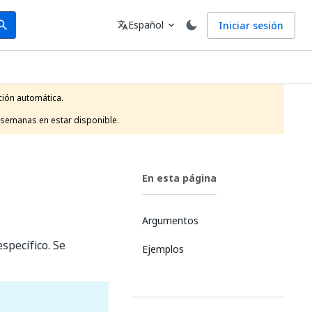
arch
Idioma
Español
Iniciar sesión
arch
translate
expand_more
ión automática.

 semanas en estar disponible.
En esta página
Argumentos
specífico. Se
Ejemplos