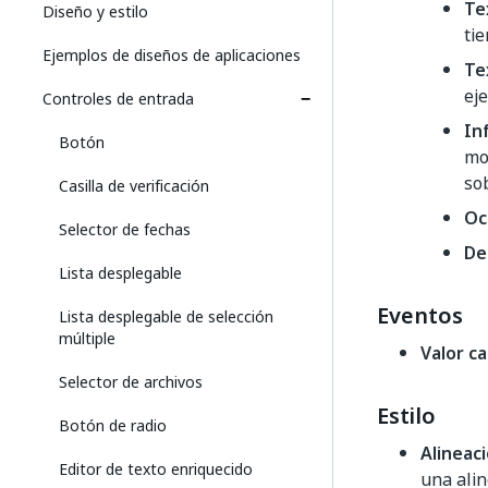
Te
Diseño y estilo
ti
Ejemplos de diseños de aplicaciones
Te
eje
Controles de entrada
In
Botón
mo
sob
Casilla de verificación
Oc
Selector de fechas
De
Lista desplegable
Eventos
Lista desplegable de selección
múltiple
Valor c
Selector de archivos
Estilo
Botón de radio
Alineac
Editor de texto enriquecido
una alin