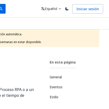
arch
Idioma
Español
Iniciar sesión
arch
translate
expand_more
ión automática.

 semanas en estar disponible.
En esta página
General
Eventos
 Proceso RPA o a un
 el tiempo de
Estilo