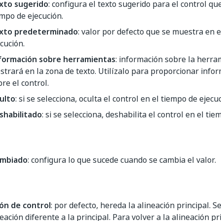
xto sugerido
: configura el texto sugerido para el control q
empo de ejecución.
xto predeterminado
: valor por defecto que se muestra en 
cución.
formación sobre herramientas
: información sobre la herra
strará en la zona de texto. Utilízalo para proporcionar infor
re el control.
ulto
: si se selecciona, oculta el control en el tiempo de ejecu
shabilitado
: si se selecciona, deshabilita el control en el ti
ambiado
: configura lo que sucede cuando se cambia el valor.
ión de control
: por defecto, hereda la alineación principal. 
eación diferente a la principal. Para volver a la alineación pri