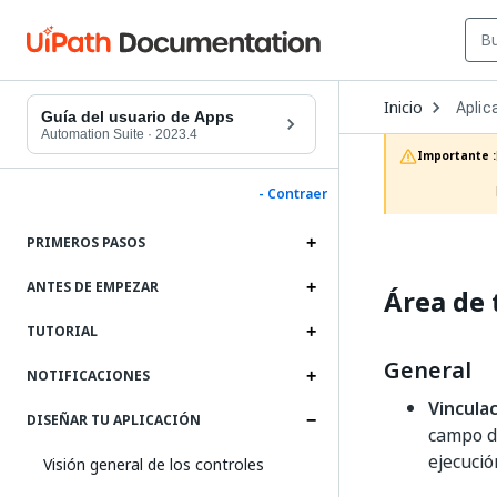
Open
Inicio
Aplic
Dropd
Guía del usuario de Apps
to
Automation Suite
·
2023.4
choos
Importante :
produc
- Contraer
PRIMEROS PASOS
ANTES DE EMPEZAR
Área de 
TUTORIAL
General
NOTIFICACIONES
Vincula
DISEÑAR TU APLICACIÓN
campo d
ejecució
Visión general de los controles