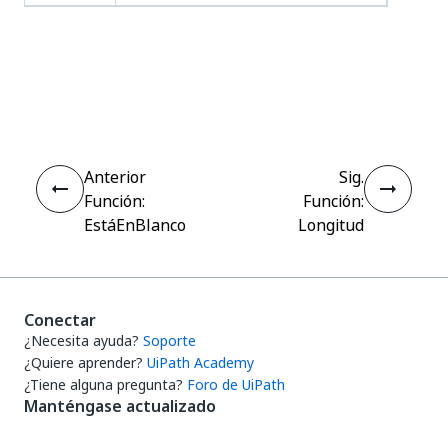
Sí
No
thumb_up
thumb_down
Anterior
Sig.
Función:
Función:
EstáEnBlanco
Longitud
Conectar
¿Necesita ayuda?
Soporte
¿Quiere aprender?
UiPath Academy
¿Tiene alguna pregunta?
Foro de UiPath
Manténgase actualizado