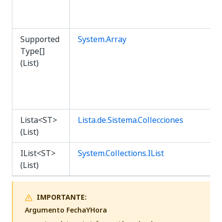
Supported
System.Array
Type[]
(List)
Lista<ST>
Lista.de.Sistema.Collecciones
(List)
IList<ST>
System.Collections.IList
(List)
IMPORTANTE:
Argumento FechaYHora