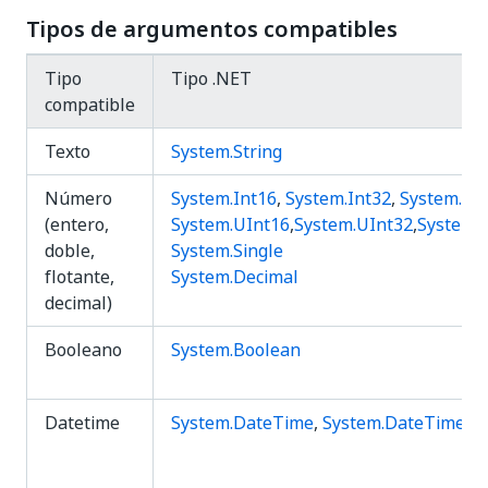
Tipos de argumentos compatibles
Tipo
Tipo .NET
compatible
Texto
System.String
Número
System.Int16
,
System.Int32
,
System.Int
(entero,
System.UInt16
,
System.UInt32
,
System.
doble,
System.Single
flotante,
System.Decimal
decimal)
Booleano
System.Boolean
Datetime
System.DateTime
,
System.DateTimeOf