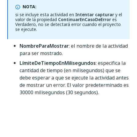
NOTA:
si se incluye esta actividad en
Intentar capturar
y el
valor de la propiedad
ContinuarEnCasoDeError
es
Verdadero, no se detectará error cuando el proyecto
se ejecute.
NombreParaMostrar
: el nombre de la actividad
para ser mostrado.
LímiteDeTiempoEnMilisegundos
: especifica la
cantidad de tiempo (en milisegundos) que se
debe esperar a que se ejecute la actividad antes
de mostrar un error. El valor predeterminado es
30000 milisegundos (30 segundos).
Entrada
Etiqueta externa
: una etiqueta que se puede
utilizar para identificar el sistema externo que
es el origen de los datos de una acción