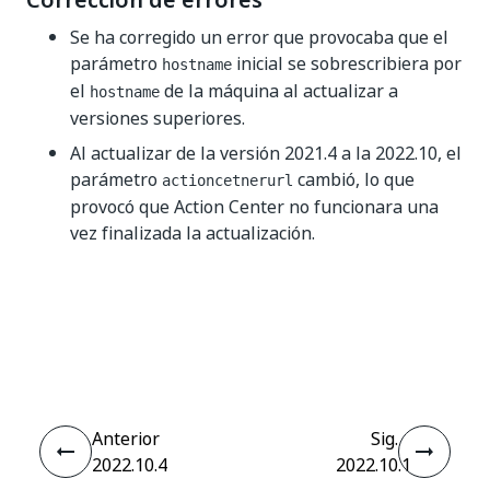
Corrección de errores
Se ha corregido un error que provocaba que el
parámetro
inicial se sobrescribiera por
hostname
el
de la máquina al actualizar a
hostname
versiones superiores.
Al actualizar de la versión 2021.4 a la 2022.10, el
parámetro
cambió, lo que
actioncetnerurl
provocó que Action Center no funcionara una
vez finalizada la actualización.
Sí
No
thumb_up
thumb_down
Anterior
Sig.
2022.10.4
2022.10.1