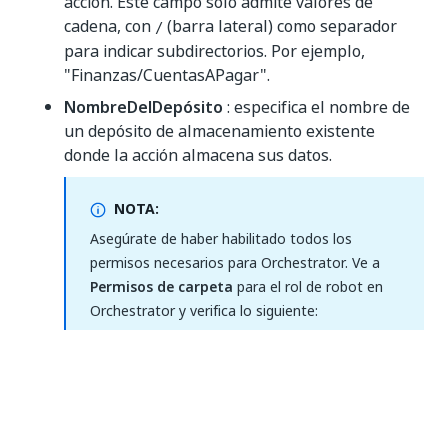
acción. Este campo solo admite valores de
cadena, con
(barra lateral) como separador
/
para indicar subdirectorios. Por ejemplo,
"Finanzas/CuentasAPagar".
NombreDelDepósito
: especifica el nombre de
un depósito de almacenamiento existente
donde la acción almacena sus datos.
NOTA:
Asegúrate de haber habilitado todos los
permisos necesarios para Orchestrator. Ve a
Permisos de carpeta
para el rol de robot en
Orchestrator y verifica lo siguiente:
Para los permisos de
Archivos de
almacenamiento
, se seleccionan las
opciones
y
.
Create
Edit
Para los permisos de
Depósitos
de