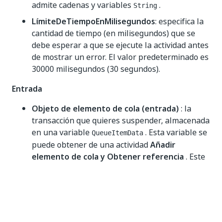
admite cadenas y variables
.
String
LímiteDeTiempoEnMilisegundos
: especifica la
cantidad de tiempo (en milisegundos) que se
debe esperar a que se ejecute la actividad antes
de mostrar un error. El valor predeterminado es
30000 milisegundos (30 segundos).
Entrada
Objeto de elemento de cola (entrada)
: la
transacción que quieres suspender, almacenada
en una variable
. Esta variable se
QueueItemData
puede obtener de una actividad
Añadir
elemento de cola y Obtener referencia
. Este
campo solo admite variables
.
QueueItemData
Otros
Privado
: si se selecciona, los valores de
variables y argumentos ya no se registran en el