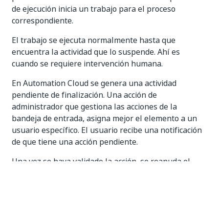
de ejecución inicia un trabajo para el proceso
correspondiente.
El trabajo se ejecuta normalmente hasta que
encuentra la actividad que lo suspende. Ahí es
cuando se requiere intervención humana.
En Automation Cloud se genera una actividad
pendiente de finalización. Una acción de
administrador que gestiona las acciones de la
bandeja de entrada, asigna mejor el elemento a un
usuario específico. El usuario recibe una notificación
de que tiene una acción pendiente.
Una vez se haya validado la acción, se reanuda el
trabajo y cualquier Robot que esté disponible puede
terminar la ejecución.
Dado que los distintos fragmentos de un mismo
trabajo pueden ser ejecutados por UiPath Robots