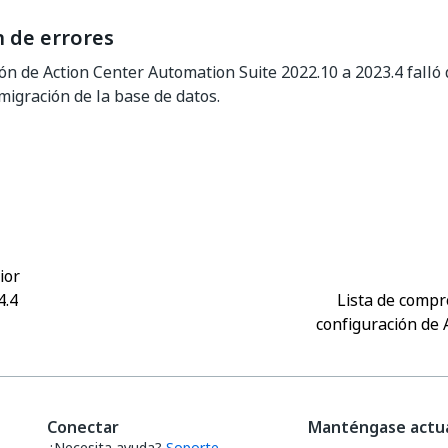
n de errores
ión de Action Center Automation Suite 2022.10 a 2023.4 falló
igración de la base de datos.
Sí
No
thumb_up
thumb_down
ior
4.4
Lista de compr
configuración de 
Conectar
Manténgase actua
¿Necesita ayuda?
Soporte