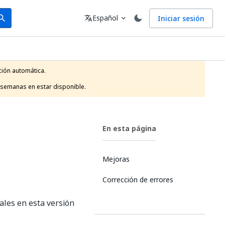
arch
Idioma
Español
Iniciar sesión
arch
translate
expand_more
ión automática.

 semanas en estar disponible.
En esta página
Mejoras
Corrección de errores
les en esta versión