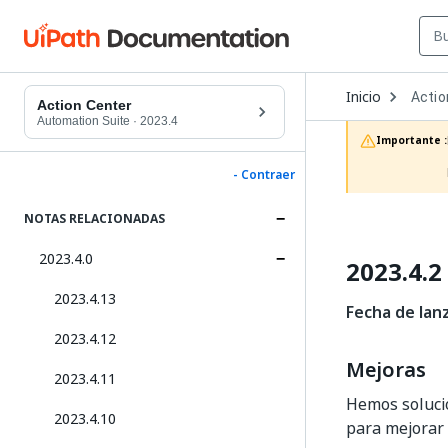
Open
Inicio
Actio
Dropd
Action Center
to
Automation Suite
·
2023.4
choos
Importante :
produc
- Contraer
NOTAS RELACIONADAS
2023.4.0
2023.4.2
2023.4.13
Fecha de lan
2023.4.12
Mejoras
2023.4.11
Hemos soluci
2023.4.10
para mejorar 