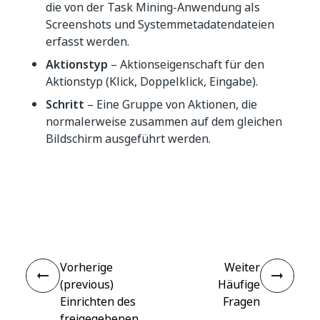
die von der Task Mining-Anwendung als
Screenshots und Systemmetadatendateien
erfasst werden.
Aktionstyp
– Aktionseigenschaft für den
Aktionstyp (Klick, Doppelklick, Eingabe).
Schritt
– Eine Gruppe von Aktionen, die
normalerweise zusammen auf dem gleichen
Bildschirm ausgeführt werden.
Ja
Nein
thumb_up
thumb_down
Vorherige
Weiter
(previous)
Häufige
Einrichten des
Fragen
freigegebenen