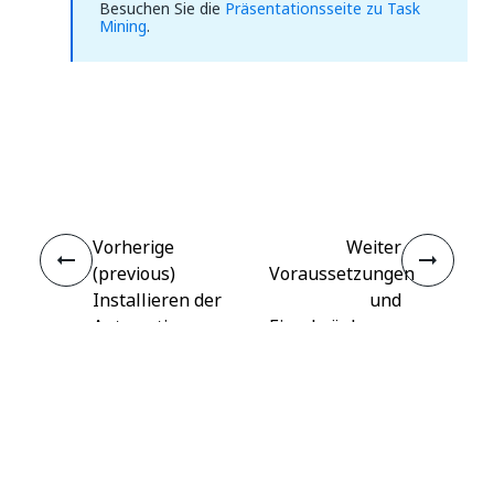
Besuchen Sie die
Präsentationsseite zu Task
Mining
.
Ja
Nein
thumb_up
thumb_down
Vorherige
Weiter
(previous)
Voraussetzungen
Installieren der
und
Automation
Einschränkungen
Suite
Verbinden
Benötigen Sie Hilfe?
Support