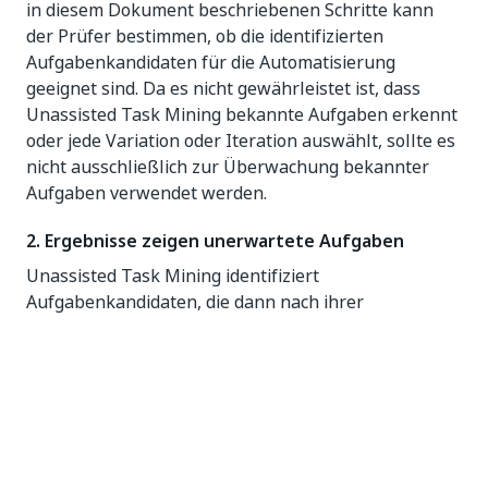
in diesem Dokument beschriebenen Schritte kann
der Prüfer bestimmen, ob die identifizierten
Aufgabenkandidaten für die Automatisierung
geeignet sind. Da es nicht gewährleistet ist, dass
Unassisted Task Mining bekannte Aufgaben erkennt
oder jede Variation oder Iteration auswählt, sollte es
nicht ausschließlich zur Überwachung bekannter
Aufgaben verwendet werden.
2. Ergebnisse zeigen unerwartete Aufgaben
Unassisted Task Mining identifiziert
Aufgabenkandidaten, die dann nach ihrer
Wahrscheinlichkeit als bessere
Automatisierungsmöglichkeiten eingestuft werden.
Einige Ergebnisse sind möglicherweise nicht
repräsentativ für eine tatsächliche reale Aufgabe,
aber der Prüfer kann sie basierend auf den in diesem
Dokument vorgestellten Schritten als gute
Automatisierungskandidaten identifizieren.