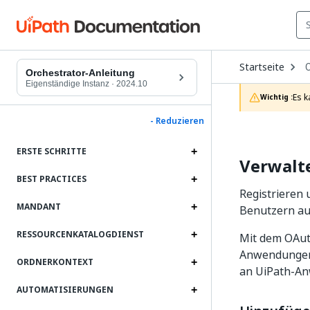
O
Startseite
D
Orchestrator-Anleitung
t
Eigenständige Instanz
·
2024.10
c
Es k
Wichtig :
p
- Reduzieren
ERSTE SCHRITTE
Verwalt
BEST PRACTICES
Registrieren
MANDANT
Benutzern au
RESSOURCENKATALOGDIENST
Mit dem OAut
Anwendungen 
ORDNERKONTEXT
an UiPath-An
AUTOMATISIERUNGEN