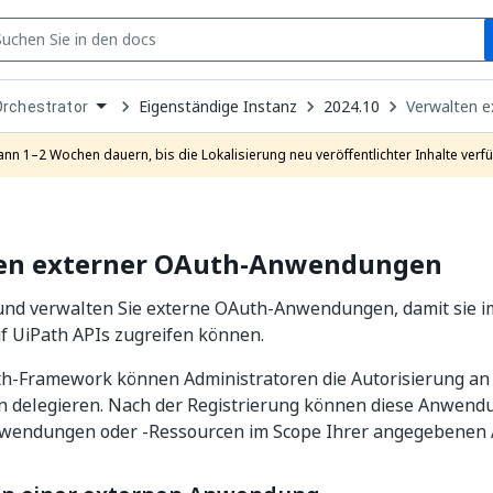
S
pen
Eigenständige Instanz
2024.10
Verwalten 
Orchestrator
ropdown
o
hoose
ann 1–2 Wochen dauern, bis die Lokalisierung neu veröffentlichter Inhalte verfü
roduct
en externer OAuth-Anwendungen
 und verwalten Sie externe OAuth-Anwendungen, damit sie 
f UiPath APIs zugreifen können.
h-Framework können Administratoren die Autorisierung an
delegieren. Nach der Registrierung können diese Anwend
wendungen oder -Ressourcen im Scope Ihrer angegebenen 