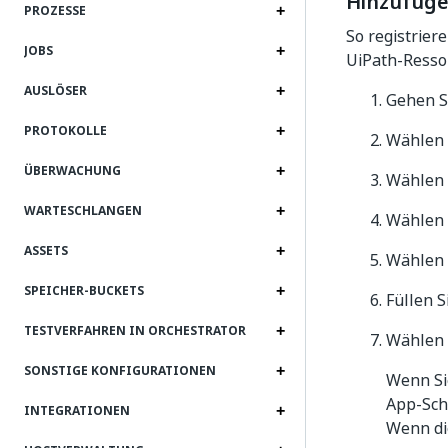
Hinzufüge
PROZESSE
So registrie
JOBS
UiPath-Resso
AUSLÖSER
Gehen S
PROTOKOLLE
Wählen 
ÜBERWACHUNG
Wählen 
WARTESCHLANGEN
Wählen 
ASSETS
Wählen 
SPEICHER-BUCKETS
Füllen S
TESTVERFAHREN IN ORCHESTRATOR
Wählen 
SONSTIGE KONFIGURATIONEN
Wenn S
App-Schl
INTEGRATIONEN
Wenn die