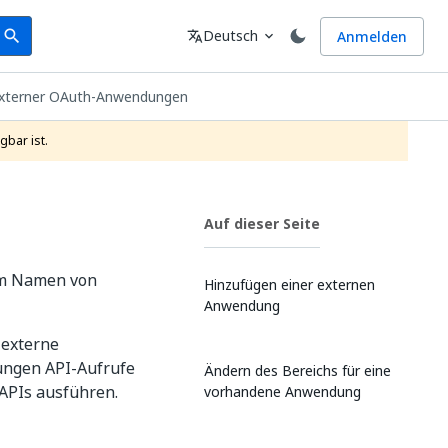
earch
Sprache
Deutsch
Anmelden
search
translate
expand_more
externer OAuth-Anwendungen
gbar ist.
Auf dieser Seite
im Namen von
Hinzufügen einer externen
Anwendung
 externe
ungen API-Aufrufe
Ändern des Bereichs für eine
APIs ausführen.
vorhandene Anwendung