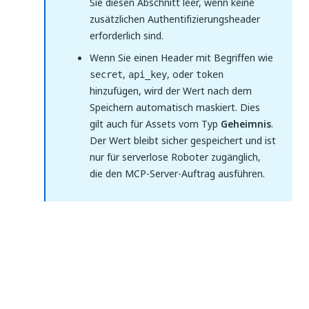
Sie diesen Abschnitt leer, wenn keine
zusätzlichen Authentifizierungsheader
erforderlich sind.
Wenn Sie einen Header mit Begriffen wie
,
, oder
secret
api_key
token
hinzufügen, wird der Wert nach dem
Speichern automatisch maskiert. Dies
gilt auch für Assets vom Typ
Geheimnis
.
Der Wert bleibt sicher gespeichert und ist
nur für serverlose Roboter zugänglich,
die den MCP-Server-Auftrag ausführen.
Wählen Sie
Hinzufügen
aus. Der MCP-Server
wird auf der Seite
MCP-Server
erstellt und
angezeigt.