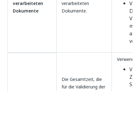
Verf
verarbeiteten
verarbeiteten
Doku
Dokumente
Dokumente.
Verg
man
auto
vera
Verwenden S
Verf
Zeit
Die Gesamtzeit, die
Schl
für die Validierung der
Prüf
Validierungszeit
Klassifizierungs- und
Vali
Extraktionsergebnisse
Auto
aufgewendet wird.
Mode
verb