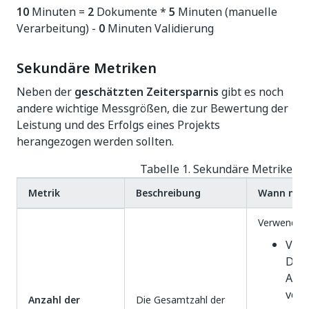
10
Minuten =
2
Dokumente *
5
Minuten (manuelle
Verarbeitung) -
0
Minuten Validierung
Sekundäre Metriken
Neben der
geschätzten Zeitersparnis
gibt es noch
andere wichtige Messgrößen, die zur Bewertung der
Leistung und des Erfolgs eines Projekts
herangezogen werden sollten.
Tabelle 1. Sekundäre Metriken
Metrik
Beschreibung
Wann nach
Verwenden S
Verf
Doku
Auto
vera
Anzahl der
Die Gesamtzahl der