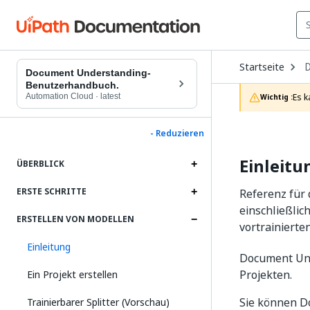
O
Startseite
D
Document Understanding-
t
Benutzerhandbuch.
c
Automation Cloud
·
latest
Es k
Wichtig :
p
- Reduzieren
Einleitu
ÜBERBLICK
ERSTE SCHRITTE
Referenz für
einschließli
ERSTELLEN VON MODELLEN
vortrainierte
Einleitung
Document Un
Projekten.
Ein Projekt erstellen
Sie können D
Trainierbarer Splitter (Vorschau)