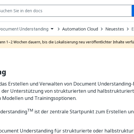
S
pen
Automation Cloud
Neuestes
E
Document Understanding
ropdown
o
hoose
ann 1–2 Wochen dauern, bis die Lokalisierung neu veröffentlichter Inhalte verfü
roduct
ng
 das Erstellen und Verwalten von Document Understanding-
ch der Unterstützung von strukturierten und halbstrukturie
n Modellen und Trainingsoptionen.
TM
derstanding
ist der zentrale Startpunkt zum Erstellen u
ocument Understanding für strukturierte oder halbstruktu