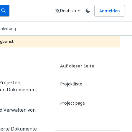
earch
Sprache
Deutsch
Anmelden
search
translate
expand_more
inleitung
gbar ist.
Auf dieser Seite
Projekten,
Projektliste
rten Dokumenten,
Project page
nd Verwalten von
rierte Dokumente