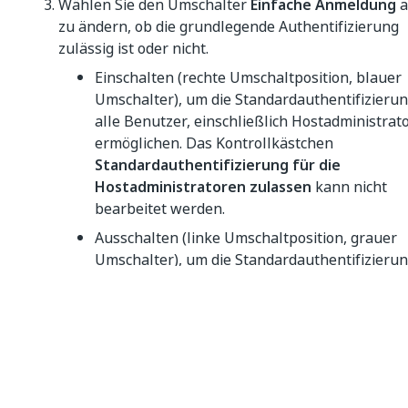
Wählen Sie den Umschalter
Einfache Anmeldung
a
zu ändern, ob die grundlegende Authentifizierung
zulässig ist oder nicht.
Einschalten (rechte Umschaltposition, blauer
Umschalter), um die Standardauthentifizierun
alle Benutzer, einschließlich Hostadministrat
ermöglichen. Das Kontrollkästchen
Standardauthentifizierung für die
Hostadministratoren zulassen
kann nicht
bearbeitet werden.
Ausschalten (linke Umschaltposition, grauer
Umschalter), um die Standardauthentifizierun
alle Benutzer einzuschränken. Während die
Standardauthentifizierung eingeschränkt ist,
das Kontrollkästchen
Standardauthentifizie
für die Hostadministratoren zulassen
bearb
werden, sodass Sie einfache
Authentifizierungseinstellungen nur für