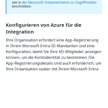
wie in
der Microsoft-Dokumentation zu Zugriffstoken
beschrieben.
Konfigurieren von Azure für die
Integration
Ihre Organisation erfordert eine App-Registrierung
in Ihrem Microsoft Entra ID-Mandanten und eine
Konfiguration, damit Sie Ihre AD-Mitglieder anzeigen
können, um die Kontoidentität zu bestimmen. Die
App-Registrierungsdetails sind auch erforderlich, um
Ihre Organisation später mit Ihrem Microsoft Entra
ID-Mandanten zu verbinden.
Berechtigungen
: Sie müssen ein
Administrator in
Azure
sein, um die Schritte in diesem Abschnitt
ausführen zu können. Die folgenden Azure-
Administratorrollen verfügen über die erforderlichen
Berechtigungen: Globaler Administrator,