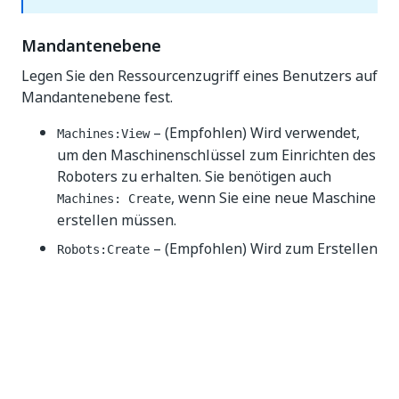
Mandantenebene
Legen Sie den Ressourcenzugriff eines Benutzers auf
Mandantenebene fest.
– (Empfohlen) Wird verwendet,
Machines:View
um den Maschinenschlüssel zum Einrichten des
Roboters zu erhalten. Sie benötigen auch
, wenn Sie eine neue Maschine
Machines: Create
erstellen müssen.
– (Empfohlen) Wird zum Erstellen
Robots:Create
eines Roboters verwendet (bei klassischen
Ordnern). Für moderne Ordner ist dies nicht
erforderlich
– (Empfohlen) Wird verwendet, um
Folders:Edit
App-Benutzer zu den jeweiligen Ordnern
hinzuzufügen, damit die App-Benutzer die