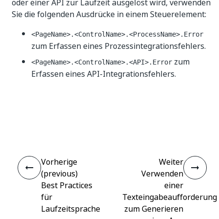
oder einer API zur Laufzeit ausgelöst wird, verwenden
Sie die folgenden Ausdrücke in einem Steuerelement:
<PageName>.<ControlName>.<ProcessName>.Error
zum Erfassen eines Prozessintegrationsfehlers.
zum
<PageName>.<ControlName>.<API>.Error
Erfassen eines API-Integrationsfehlers.
Ja
Nein
thumb_up
thumb_down
Vorherige
Weiter
(previous)
Verwenden
Best Practices
einer
für
Texteingabeaufforderung
Laufzeitsprache
zum Generieren