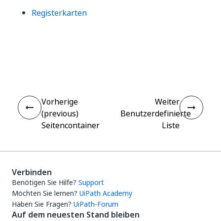
Registerkarten
Ja
Nein
thumb_up
thumb_down
Vorherige
Weiter
(previous)
Benutzerdefinierte
Seitencontainer
Liste
Verbinden
Benötigen Sie Hilfe?
Support
Möchten Sie lernen?
UiPath Academy
Haben Sie Fragen?
UiPath-Forum
Auf dem neuesten Stand bleiben