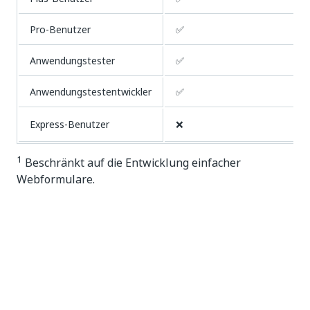
Pro-Benutzer
✅
Anwendungstester
✅
Anwendungstestentwickler
✅
Express-Benutzer
❌
1
Beschränkt auf die Entwicklung einfacher
Webformulare.
2
Begrenzt auf 2 Apps pro Monat.
Öffentliche Apps (Unified Pricing)
Ihrer Organisation müssen Platform Units
zugewiesen sein, damit öffentliche Apps zugänglich
sind.