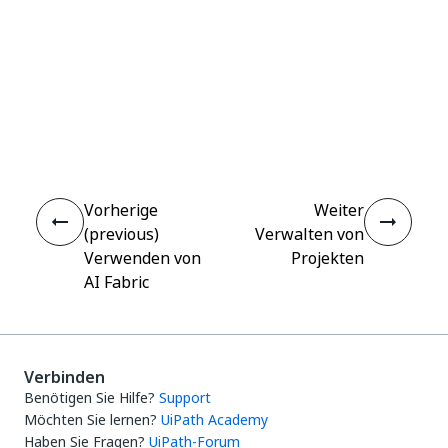
Ja
Nein
thumb_up
thumb_down
Vorherige
Weiter
(previous)
Verwalten von
Verwenden von
Projekten
AI Fabric
Verbinden
Benötigen Sie Hilfe?
Support
Möchten Sie lernen?
UiPath Academy
Haben Sie Fragen?
UiPath-Forum