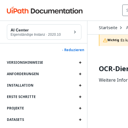
O
Startseite
A
D
AI Center
t
Eigenständige Instanz
·
2020.10
c
Es k
Wichtig :
p
- Reduzieren
VERSIONSHINWEISE
OCR-Die
ANFORDERUNGEN
Weitere Info
INSTALLATION
ERSTE SCHRITTE
PROJEKTE
DATASETS