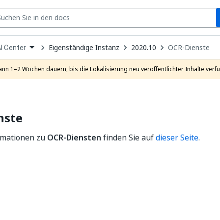
S
pen
Eigenständige Instanz
2020.10
OCR-Dienste
I Center
ropdown
o
hoose
ann 1–2 Wochen dauern, bis die Lokalisierung neu veröffentlichter Inhalte verfü
roduct
nste
rmationen zu
OCR-Diensten
finden Sie auf
dieser Seite
.
Ja
Nein
thumb_up
thumb_down