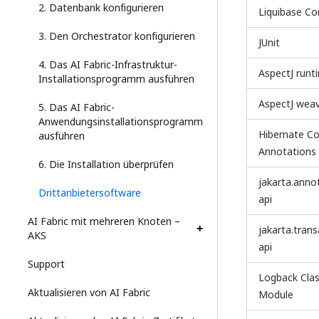
2. Datenbank konfigurieren
Liquibase Co
3. Den Orchestrator konfigurieren
JUnit
4. Das AI Fabric-Infrastruktur-
AspectJ runt
Installationsprogramm ausführen
AspectJ wea
5. Das AI Fabric-
Anwendungsinstallationsprogramm
Hibernate 
ausführen
Annotations
6. Die Installation überprüfen
jakarta.anno
Drittanbietersoftware
api
AI Fabric mit mehreren Knoten –
jakarta.trans
AKS
api
Support
Logback Clas
Aktualisieren von AI Fabric
Module