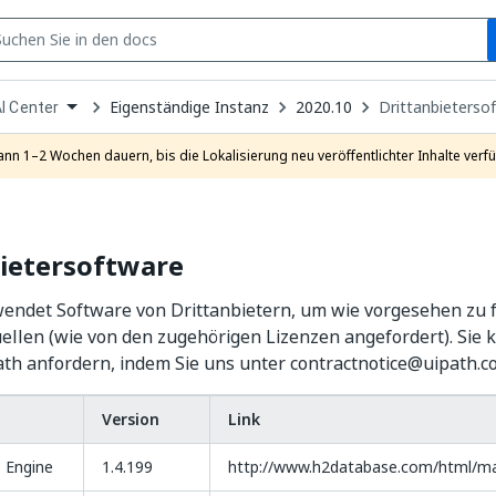
S
pen
Eigenständige Instanz
2020.10
Drittanbieterso
I Center
ropdown
o
hoose
ann 1–2 Wochen dauern, bis die Lokalisierung neu veröffentlichter Inhalte verfü
roduct
bietersoftware
wendet Software von Drittanbietern, um wie vorgesehen zu f
ellen (wie von den zugehörigen Lizenzen angefordert). Sie 
th anfordern, indem Sie uns unter contractnotice@uipath.c
Version
Link
 Engine
1.4.199
http://www.h2database.com/html/ma