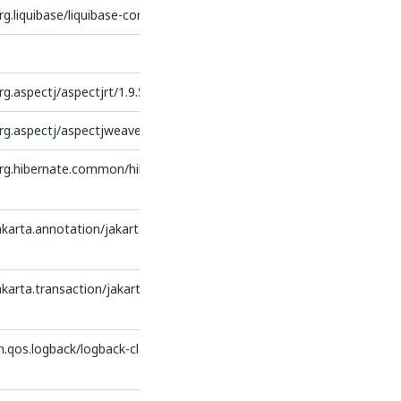
g.liquibase/liquibase-core
g.aspectj/aspectjrt/1.9.5
rg.aspectj/aspectjweaver/1.9.5
org.hibernate.common/hibernate-
akarta.annotation/jakarta.annotation-
karta.transaction/jakarta.transaction-
.qos.logback/logback-classic/1.2.3