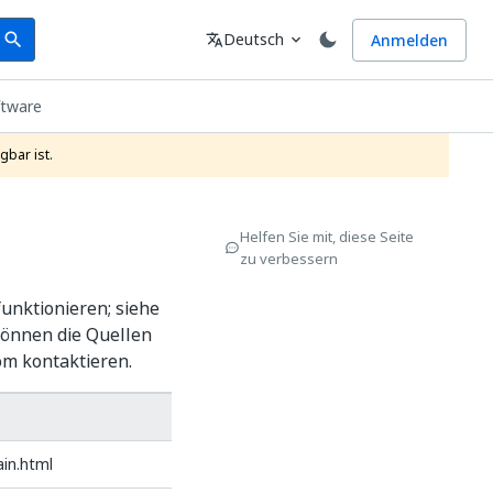
earch
Sprache
Deutsch
Anmelden
search
translate
expand_more
ftware
gbar ist.
Helfen Sie mit, diese Seite
zu verbessern
unktionieren; siehe
können die Quellen
om kontaktieren.
in.html