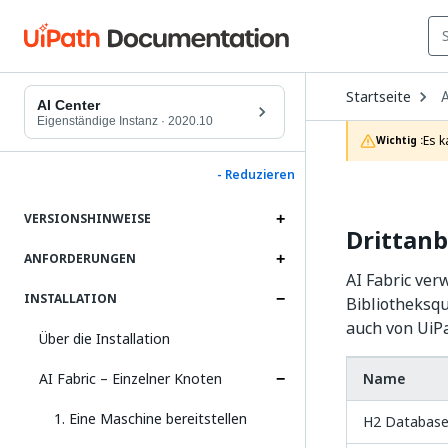
O
Startseite
A
D
AI Center
t
Eigenständige Instanz
·
2020.10
c
Es k
Wichtig :
p
- Reduzieren
VERSIONSHINWEISE
Drittan
ANFORDERUNGEN
AI Fabric ver
INSTALLATION
Bibliotheksqu
auch von UiPa
Über die Installation
AI Fabric – Einzelner Knoten
Name
1. Eine Maschine bereitstellen
H2 Database