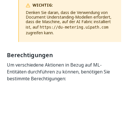
WICHTIG:
Denken Sie daran, dass die Verwendung von
Document Understanding-Modellen erfordert,
dass die Maschine, auf der AI Fabric installiert
ist, auf
https://du-metering.uipath.com
zugreifen kann.
Berechtigungen
Um verschiedene Aktionen in Bezug auf ML-
Entitäten durchführen zu können, benötigen Sie
bestimmte Berechtigungen:
ML-Protokollierung anzeigen und
Protokolldaten anzeigen –
Anzeigen
von ML-
Protokollen
Projekte, Datasets, ML-Pakete und Pipelines
anzeigen und die entsprechenden Details
anzeigen –
Anzeigen
für ML-Pakete