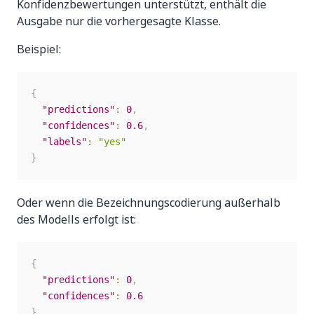
Konfidenzbewertungen unterstützt, enthält die
Ausgabe nur die vorhergesagte Klasse.
Beispiel:
{
"predictions"
:
0
,
"confidences"
:
0.6
,
"labels"
:
"yes"
}
Oder wenn die Bezeichnungscodierung außerhalb
des Modells erfolgt ist:
{
"predictions"
:
0
,
"confidences"
:
0.6
}