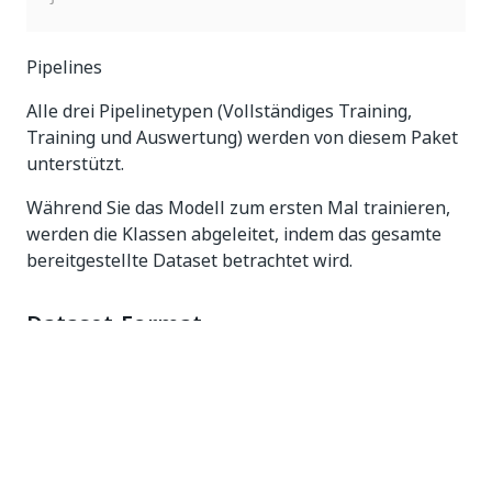
Pipelines
Alle drei Pipelinetypen (Vollständiges Training,
Training und Auswertung) werden von diesem Paket
unterstützt.
Während Sie das Modell zum ersten Mal trainieren,
werden die Klassen abgeleitet, indem das gesamte
bereitgestellte Dataset betrachtet wird.
Dataset-Format
Dieses ML-Paket sucht nach CSV-Dateien in Ihrem
Dataset (nicht in Unterverzeichnissen)
Die CSV-Dateien müssen den zwei folgenden Regeln
folgen: