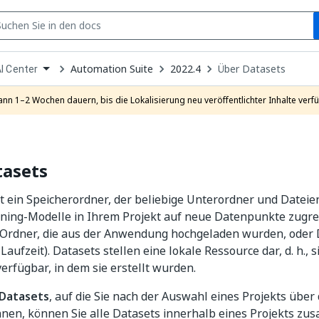
S
pen
Automation Suite
2022.4
Über Datasets
I Center
ropdown
o
hoose
ann 1–2 Wochen dauern, bis die Lokalisierung neu veröffentlichter Inhalte verfü
roduct
tasets
st ein Speicherordner, der beliebige Unterordner und Dateie
ning-Modelle in Ihrem Projekt auf neue Datenpunkte zugre
 Ordner, die aus der Anwendung hochgeladen wurden, oder 
aufzeit). Datasets stellen eine lokale Ressource dar, d. h., 
verfügbar, in dem sie erstellt wurden.
Datasets
, auf die Sie nach der Auswahl eines Projekts übe
nnen, können Sie alle Datasets innerhalb eines Projekts z