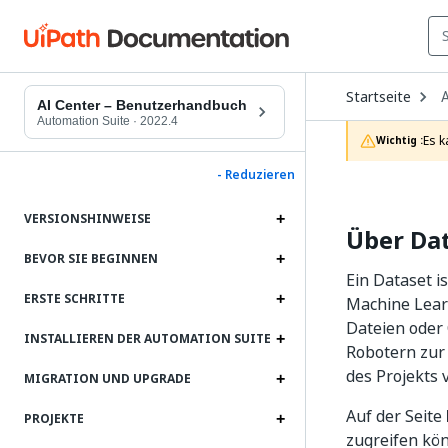
O
Startseite
A
D
AI Center – Benutzerhandbuch
t
Automation Suite
·
2022.4
c
Es k
Wichtig :
p
- Reduzieren
VERSIONSHINWEISE
Über Da
BEVOR SIE BEGINNEN
Ein Dataset i
ERSTE SCHRITTE
Machine Lear
Dateien oder
INSTALLIEREN DER AUTOMATION SUITE
Robotern zur L
des Projekts 
MIGRATION UND UPGRADE
Auf der Seite
PROJEKTE
zugreifen kö