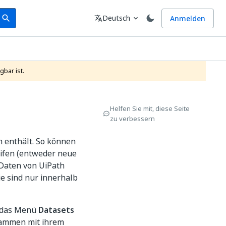
earch
Sprache
Deutsch
Anmelden
search
translate
expand_more
gbar ist.
Helfen Sie mit, diese Seite
zu verbessern
n enthält. So können
ifen (entweder neue
Daten von UiPath
sie sind nur innerhalb
r das Menü
Datasets
usammen mit ihrem