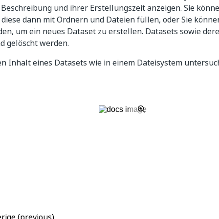
Beschreibung und ihrer Erstellungszeit anzeigen. Sie könn
 diese dann mit Ordnern und Dateien füllen, oder Sie könn
den, um ein neues Dataset zu erstellen. Datasets sowie der
d gelöscht werden.
n Inhalt eines Datasets wie in einem Dateisystem untersuc
Ja
Nein
thumb_up
thumb_down
rige (previous)