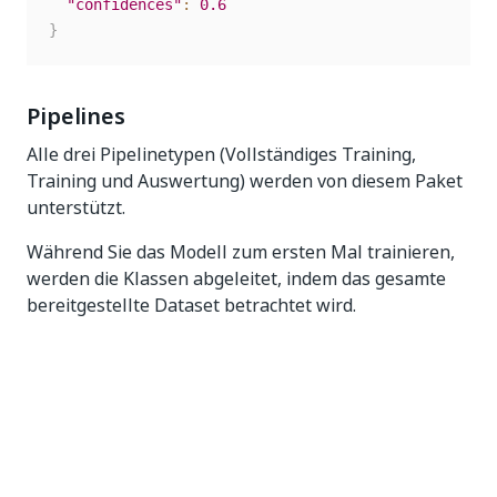
"confidences"
:
0.6
}
Pipelines
Alle drei Pipelinetypen (Vollständiges Training,
Training und Auswertung) werden von diesem Paket
unterstützt.
Während Sie das Modell zum ersten Mal trainieren,
werden die Klassen abgeleitet, indem das gesamte
bereitgestellte Dataset betrachtet wird.
Dataset-Format
Dieses ML-Paket sucht nach CSV-Dateien in Ihrem
Dataset (nicht in Unterverzeichnissen)
Die CSV-Dateien müssen den zwei folgenden Regeln
folgen: