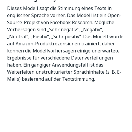
Dieses Modell sagt die Stimmung eines Texts in
englischer Sprache vorher. Das Modell ist ein Open-
Source-Projekt von Facebook Research. Mögliche
Vorhersagen sind „Sehr negativ“, „Negativ“,
„Neutral“, „Positiv“, „Sehr positiv“. Das Modell wurde
auf Amazon-Produktrezensionen trainiert, daher
können die Modellvorhersagen einige unerwartete
Ergebnisse für verschiedene Datenverteilungen
haben. Ein gängiger Anwendungsfall ist das
Weiterleiten unstrukturierter Sprachinhalte (z. B. E-
Mails) basierend auf der Textstimmung.
Es basiert auf der Forschungsarbeit „Bag of Tricks
for Efficient Text Classification“ („Trickkiste für eine
effiziente Textklassifizierung“) von Joulin, et al.
Beantworten von Fragen