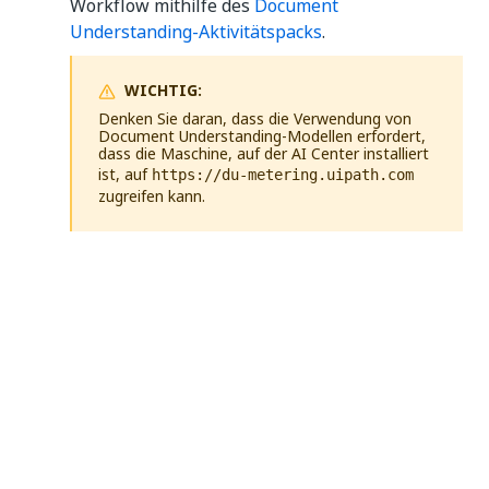
Workflow mithilfe des
Document
Understanding-Aktivitätspacks
.
WICHTIG:
Denken Sie daran, dass die Verwendung von
Document Understanding-Modellen erfordert,
dass die Maschine, auf der AI Center installiert
ist, auf
https://du-metering.uipath.com
zugreifen kann.
Ja
Nein
thumb_up
thumb_down
Vorherige
Weiter
(previous)
AI Center-
Checkliste für
Zugriffssteuerung