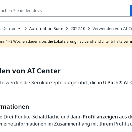
S
pen
Automation Suite
2022.10
Verwenden von AI C
I Center
ropdown
o
hoose
ann 1–2 Wochen dauern, bis die Lokalisierung neu veröffentlichter Inhalte verfü
roduct
en von AI Center
ite werden die Kernkonzepte aufgeführt, die in
UiPath®
AI 
ormationen
ie Drei-Punkte-Schaltfläche und dann
Profil anzeigen
aus d
emeine Informationen im Zusammenhang mit Ihrem Profil zu