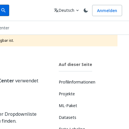
earch
Sprache
Deutsch
Anmelden
search
translate
expand_more
enter
gbar ist.
Auf dieser Seite
Center
verwendet
Profilinformationen
Projekte
ML-Paket
er Dropdownliste
Datasets
 finden.