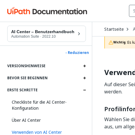
O
Startseite
A
D
AI Center – Benutzerhandbuch
t
Automation Suite
·
2022.10
c
Es k
Wichtig :
p
- Reduzieren
VERSIONSHINWEISE
Verwend
BEVOR SIE BEGINNEN
Auf dieser Se
ERSTE SCHRITTE
werden.
Checkliste für die AI Center-
Profilinf
Konfiguration
Wählen Sie d
Über AI Center
aus, um allg
Verwenden von AI Center