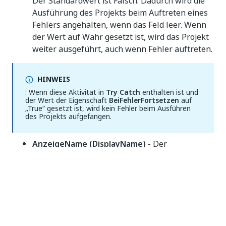
Der Standardwert ist Falsch. Dadurch wird die
Ausführung des Projekts beim Auftreten eines
Fehlers angehalten, wenn das Feld leer. Wenn
der Wert auf Wahr gesetzt ist, wird das Projekt
weiter ausgeführt, auch wenn Fehler auftreten.
HINWEIS
: Wenn diese Aktivität in
Try Catch
enthalten ist und
der Wert der Eigenschaft
BeiFehlerFortsetzen
auf
„True“ gesetzt ist, wird kein Fehler beim Ausführen
des Projekts aufgefangen.
AnzeigeName (DisplayName)
- Der
Anzeigename der Aktivität.
AuszeitMS (TimeoutMS)
- Gibt die Wartezeit (in
Millisekunden) bis zur Fehlerausgabe einer
laufenden Aktivität an. Der Standardwert ist
30000 Millisekunden (30 Sekunden).