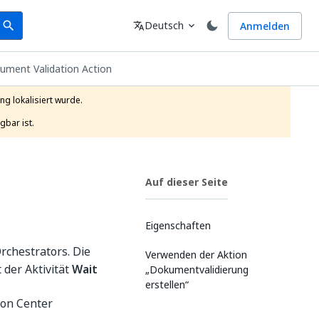
earch
Sprache
Deutsch
Anmelden
search
translate
expand_more
ument Validation Action
g lokalisiert wurde.

gbar ist.
Auf dieser Seite
Eigenschaften
rchestrators. Die
Verwenden der Aktion
der Aktivität
Wait
„Dokumentvalidierung
erstellen“
ion Center