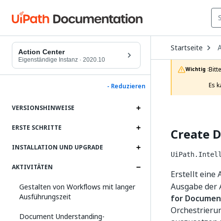
O
Startseite
A
D
Action Center
t
Eigenständige Instanz
·
2020.10
c
Bitt
Wichtig :
p
Es k
- Reduzieren
VERSIONSHINWEISE
ERSTE SCHRITTE
Create 
INSTALLATION UND UPGRADE
UiPath.Intel
AKTIVITÄTEN
Erstellt eine
Ausgabe der A
Gestalten von Workflows mit langer
Ausführungszeit
for Document
Orchestrieru
Document Understanding-