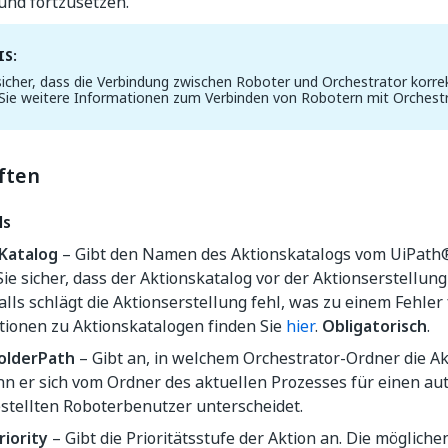
und fortzusetzen.
S:
 sicher, dass die Verbindung zwischen Roboter und Orchestrator korrekt
Sie weitere Informationen zum Verbinden von Robotern mit Orchestr
ften
ls
Katalog
– Gibt den Namen des Aktionskatalogs vom
UiPath
Sie sicher, dass der Aktionskatalog vor der Aktionserstellung
lls schlägt die Aktionserstellung fehl, was zu einem Fehler 
tionen zu Aktionskatalogen finden Sie
hier
.
Obligatorisch
.
olderPath
– Gibt an, in welchem Orchestrator-Ordner die Ak
nn er sich vom Ordner des aktuellen Prozesses für einen au
estellten Roboterbenutzer unterscheidet.
riority
– Gibt die Prioritätsstufe der Aktion an. Die möglich