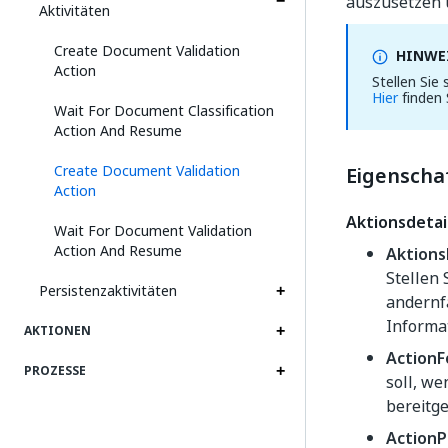
auszusetzen 
Aktivitäten
Create Document Validation
HINWEI
Action
Stellen Sie
Hier
finden 
Wait For Document Classification
Action And Resume
Create Document Validation
Eigenscha
Action
Aktionsdetai
Wait For Document Validation
Action And Resume
Aktions
Stellen 
Persistenzaktivitäten
andernfa
Informa
AKTIONEN
ActionF
PROZESSE
soll, we
bereitg
ActionP