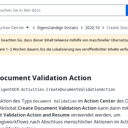
S
pen
Eigenständige Instanz
2020.10
Create Doc
ction Center
ropdown
o
hoose
e beachten Sie, dass dieser Inhalt teilweise mithilfe von maschineller Übersetzun
roduct
ann 1–2 Wochen dauern, bis die Lokalisierung neu veröffentlichter Inhalte verfü
Document Validation Action
ligentOCR.Activities.CreateDocumentValidationAction
 Aktion des Typs
im
Action Center
des O
Document Validation
ktivität
Create Document Validation Action
kann dann mit 
 Validation Action and Resume
verwendet werden, um
ngsworkflows nach Abschluss menschlicher Aktionen im Act