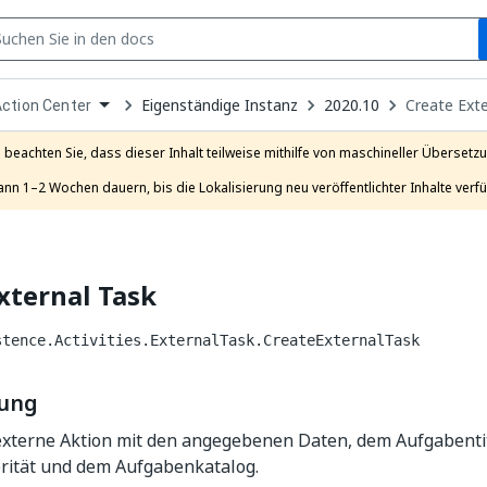
S
pen
Eigenständige Instanz
2020.10
Create Exte
ction Center
ropdown
o
hoose
e beachten Sie, dass dieser Inhalt teilweise mithilfe von maschineller Übersetzun
roduct
ann 1–2 Wochen dauern, bis die Lokalisierung neu veröffentlichter Inhalte verfü
xternal Task
stence.Activities.ExternalTask.CreateExternalTask
bung
 externe Aktion mit den angegebenen Daten, dem Aufgabentit
rität und dem Aufgabenkatalog.