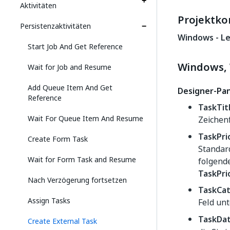
Aktivitäten
Projektko
Persistenzaktivitäten
Windows - L
Start Job And Get Reference
Windows, 
Wait for Job and Resume
Add Queue Item And Get
Designer-Pan
Reference
TaskTit
Wait For Queue Item And Resume
Zeichen
TaskPri
Create Form Task
Standar
Wait for Form Task and Resume
folgend
TaskPri
Nach Verzögerung fortsetzen
TaskCat
Assign Tasks
Feld un
TaskDa
Create External Task