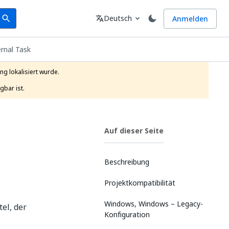
earch
Sprache
Deutsch
Anmelden
search
translate
expand_more
rnal Task
g lokalisiert wurde.

gbar ist.
Auf dieser Seite
Beschreibung
Projektkompatibilität
Windows, Windows – Legacy-
el, der
Konfiguration