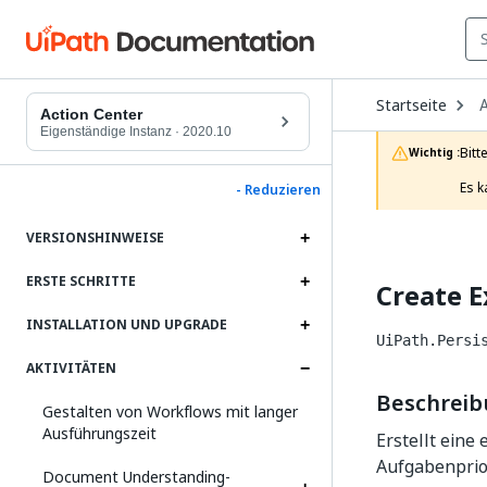
O
Startseite
A
D
Action Center
t
Eigenständige Instanz
·
2020.10
c
Bitt
Wichtig :
p
Es k
- Reduzieren
VERSIONSHINWEISE
ERSTE SCHRITTE
Create E
INSTALLATION UND UPGRADE
UiPath.Persi
AKTIVITÄTEN
Beschrei
Gestalten von Workflows mit langer
Ausführungszeit
Erstellt eine
Aufgabenprio
Document Understanding-