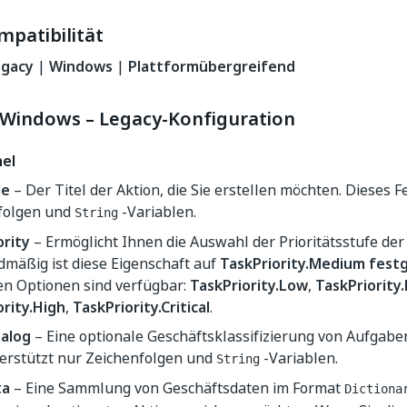
mpatibilität
egacy
|
Windows
|
Plattformübergreifend
Windows – Legacy-Konfiguration
el
le
– Der Titel der Aktion, die Sie erstellen möchten. Dieses F
folgen und
-Variablen.
String
ority
– Ermöglicht Ihnen die Auswahl der Prioritätsstufe der 
dmäßig ist diese Eigenschaft auf
TaskPriority.Medium festg
en Optionen sind verfügbar:
TaskPriority.Low
,
TaskPriorit
ority.High
,
TaskPriority.Critical
.
alog
– Eine optionale Geschäftsklassifizierung von Aufgab
terstützt nur Zeichenfolgen und
-Variablen.
String
ta
– Eine Sammlung von Geschäftsdaten im Format
Dictiona