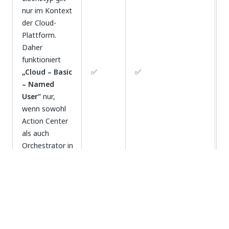
nur im Kontext
der Cloud-
Plattform.
Daher
funktioniert
„Cloud – Basic
✅
✅
– Named
User“
nur,
wenn sowohl
Action Center
als auch
Orchestrator in
der Cloud
bereitgestellt
werden.
Zugriff auf Action Center ohne