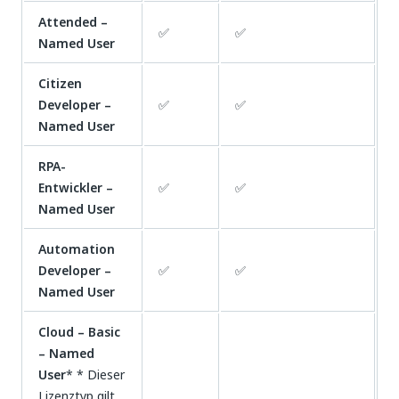
Attended –
✅
✅
Named User
Citizen
Developer –
✅
✅
Named User
RPA-
Entwickler –
✅
✅
Named User
Automation
Developer –
✅
✅
Named User
Cloud – Basic
– Named
User
* * Dieser
Lizenztyp gilt