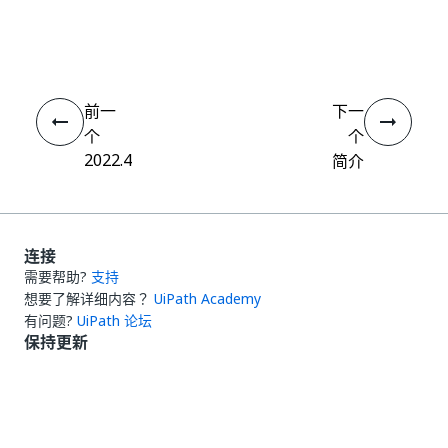
是
否
thumb_up
thumb_down
前一
下一
个
个
2022.4
简介
连接
需要帮助?
支持
想要了解详细内容？
UiPath Academy
有问题?
UiPath 论坛
保持更新