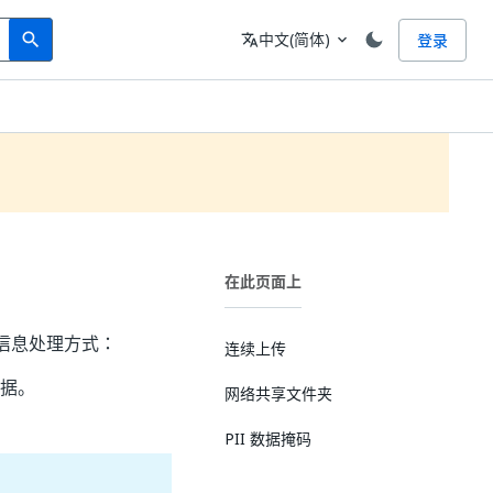
Search
语言
中文(简体)
登录
search
translate
expand_more
在此页面上
信息处理方式：
连续上传
数据。
网络共享文件夹
PII 数据掩码