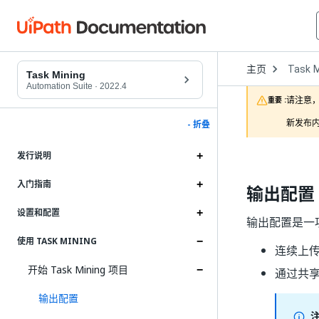
Open
主页
Task M
Dropd
Task Mining
to
Automation Suite
·
2022.4
choose
请注意，
重要 :
product
新发布内
- 折叠
发行说明
入门指南
输出配置
设置和配置
输出配置是一
使用 TASK MINING
连续上传
开始 Task Mining 项目
通过共
输出配置