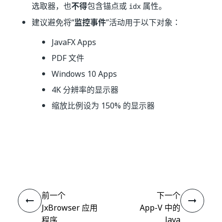
选取器，也
不得
包含锚点或
属性。
idx
建议避免将“
监控事件
”活动用于以下对象：
JavaFX Apps
PDF 文件
Windows 10 Apps
4K 分辨率的显示器
缩放比例设为 150% 的显示器
是
否
thumb_up
thumb_down
前一个
下一个
JxBrowser 应用
App-V 中的
Java
程序