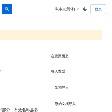
Search
语言
中文(简体)
登录
search
translate
expand_more
在此页面上
订。
导入类型
架构导入
原始文档导入
件”部分；有效名称最多