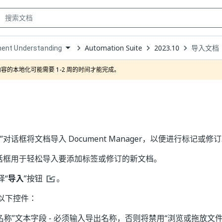
Automation Suite
2023.10
导入文档
ent Understanding
own
容的本地化可能需要 1-2 周的时间才能完成。
”对话框将文档导入 Document Manager，以便进行标记或修
对话框用于轻松导入要添加标签或修订的新文档。
择“
导入
”按钮
。
以下控件：
名称”文本字段 - 必须输入导出名称，否则将禁用“浏览或拖放文