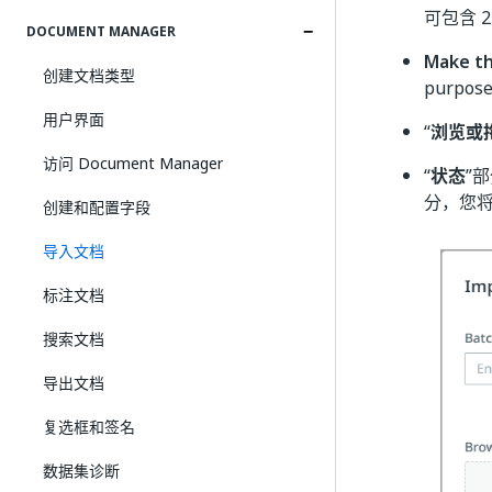
可包含 
DOCUMENT MANAGER
Make th
创建文档类型
purpose
用户界面
“
浏览或
访问 Document Manager
“
状态
”部
分，您
创建和配置字段
导入文档
标注文档
搜索文档
导出文档
复选框和签名
数据集诊断