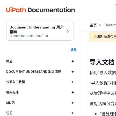
Open
主页
Docum
Dropd
Document Understanding 用户
to
指南
choose
Automation Suite
·
2023.10
新发布内
重要 :
product
- 折叠
导入文档
概述
DOCUMENT UNDERSTANDING 流程
使用“导入数据
快速入门教程
“导入数据”
框架组件
从管理栏中选
ML 包
该对话框包含
管道
“批处理