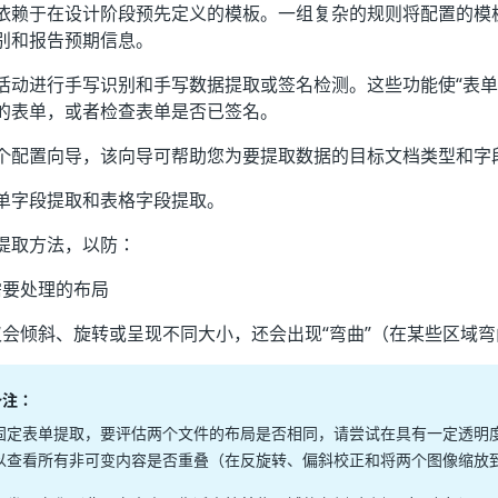
依赖于在设计阶段预先定义的模板。一组复杂的规则将配置的模
别和报告预期信息。
活动进行手写识别和手写数据提取或签名检测。这些功能使“表单
的表单，或者检查表单是否已签名。
个配置向导，该向导可帮助您为要提取数据的目标文档类型和字
单字段提取和表格字段提取。
提取方法，以防：
需要处理的布局
会倾斜、旋转或呈现不同大小，还会出现“弯曲”（在某些区域弯
备注：
固定表单提取，要评估两个文件的布局是否相同，请尝试在具有一定透明
以查看所有非可变内容是否重叠（在反旋转、偏斜校正和将两个图像缩放