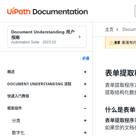
Open
主页
Docum
Dropd
Document Understanding 用户
to
指南
choose
Automation Suite
·
2023.10
新发布内
重要 :
product
- 折叠
表单提取
概述
DOCUMENT UNDERSTANDING 流程
表单提取程序
提取结构化数
快速入门教程
什么是表单
框架组件
表单提取程序
分类
如果您的文档
数字化