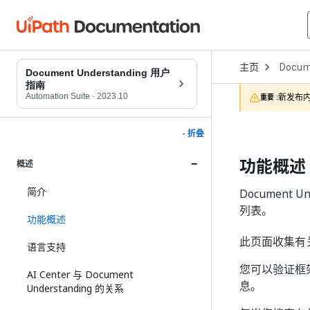
Open
主页
Docum
Dropd
Document Understanding 用户
to
指南
choose
Automation Suite
·
2023.10
新发布内
重要 :
product
- 折叠
功能概述
概述
简介
Document
列表。
功能概述
此页面收集有关 D
语言支持
您可以验证框架
AI Center 与 Document
息。
Understanding 的关系