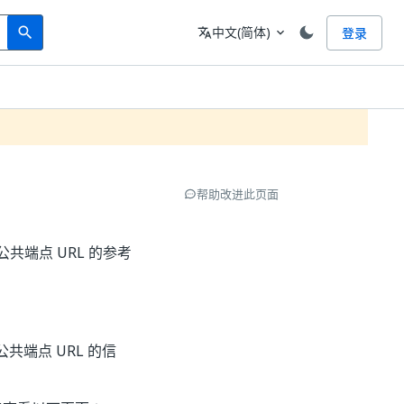
Search
语言
中文(简体)
登录
search
translate
expand_more
帮助改进此页面
其公共端点 URL 的参考
端点 URL 的信