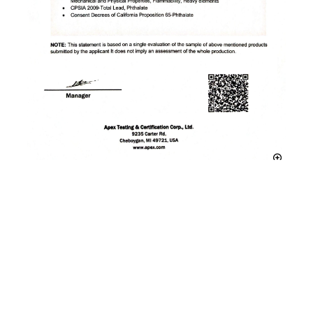
是
否
thumb_up
thumb_down
前一个
下一个
CMS1500 - ML
检查 - ML