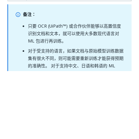
备注：
只要 OCR (
UiPath™
) 或合作伙伴能够以高置信度
识别文档和文本，就可以使用大多数现代语言对
ML 包进行再训练。
对于受支持的语言，如果文档与原始模型训练数据
集有很大不同，则可能需要重新训练才能获得预期
的准确性。 对于支持中文、日语和韩语的 ML
包，您将需要使用支持这些语言的 OCR。
*仅模型版本 23.7 及更高版本支持阿拉伯语、波斯
语和希伯来语。
在以下部分中查看模型可支持的训练语言：
Document Understanding 包