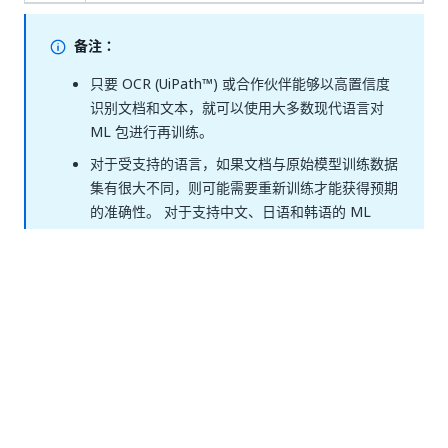
备注：
只要 OCR (
UiPath™
) 或合作伙伴能够以高置信度
识别文档和文本，就可以使用大多数现代语言对
ML 包进行再训练。
对于受支持的语言，如果文档与原始模型训练数据
集有很大不同，则可能需要重新训练才能获得预期
的准确性。 对于支持中文、日语和韩语的 ML
包，您将需要使用支持这些语言的 OCR。
*仅模型版本 23.7 及更高版本支持阿拉伯语、波斯
语和希伯来语。
在以下部分中查看模型可支持的训练语言：
Document Understanding 包