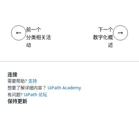
是
否
thumb_up
thumb_down
前一个
下一个
分类相关活
数字化概
动
述
连接
需要帮助?
支持
想要了解详细内容？
UiPath Academy
有问题?
UiPath 论坛
保持更新