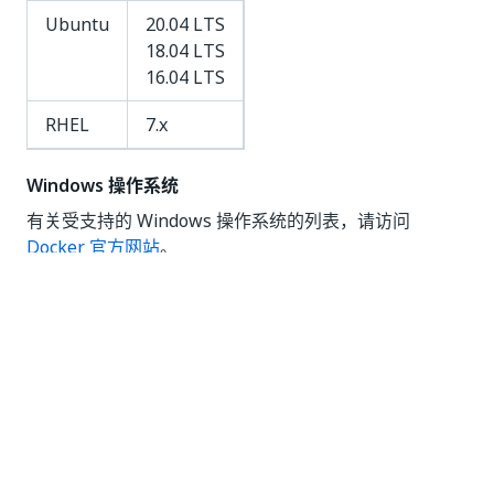
Ubuntu
20.04 LTS
18.04 LTS
16.04 LTS
RHEL
7.x
Windows 操作系统
有关受支持的 Windows 操作系统的列表，请访问
Docker 官方网站
。
在 Windows 上，您的计算机需要启用虚拟化。我们强烈
建议您仅在笔记本电脑或桌面工作站等物理计算机上执行
此操作。我们不支持使用嵌套虚拟化技术在虚拟机（云或
数据中心）的 Windows 上的 Docker 上运行。
浏览器
软件
版本